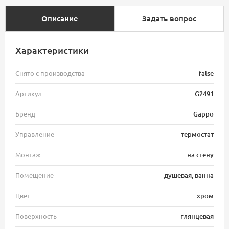
Описание
Задать вопрос
Характеристики
Снято с производства
false
Артикул
G2491
Бренд
Gappo
Управление
термостат
Монтаж
на стену
Помещение
душевая, ванна
Цвет
хром
Поверхность
глянцевая