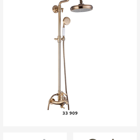
33 909