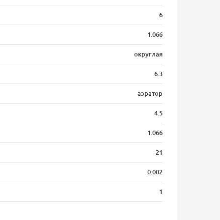
6
1.066
округлая
6.3
аэратор
4.5
1.066
21
0.002
1