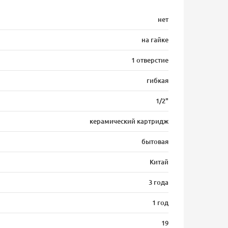
нет
на гайке
1 отверстие
гибкая
1/2"
керамический картридж
бытовая
Китай
3 года
1 год
19