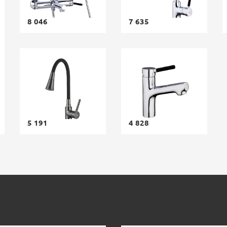
8 046
7 635
5 191
4 828