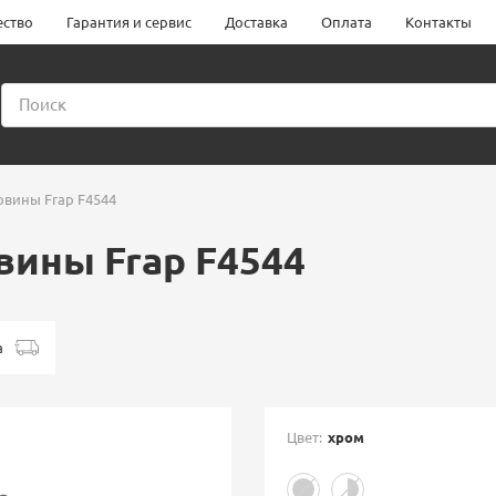
ество
Гарантия и сервис
Доставка
Оплата
Контакты
овины Frap F4544
вины Frap F4544
а
Цвет:
хром