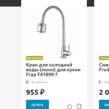
Хит продаж
Хит пр
Кран для холодной
Смеси
воды (моно) для кухни
Fru
Frap F41899-7
В наличии
Ож
955 ₽
2 
Купить
Ан