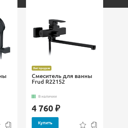
Хит продаж
нны
Смеситель для ванны
Frud R22152
В наличии
4 760 ₽
Купить