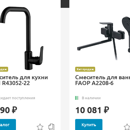
одаж
Хит продаж
тель для кухни
Смеситель для ва
d R43052-22
FAOP A2208-6
идает поступления
В наличии
090 ₽
10 081 ₽
алог
Купить