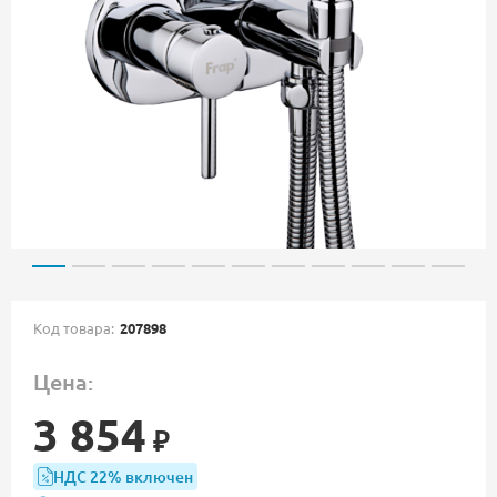
Код товара:
207898
Цена:
3 854
₽
НДС 22% включен